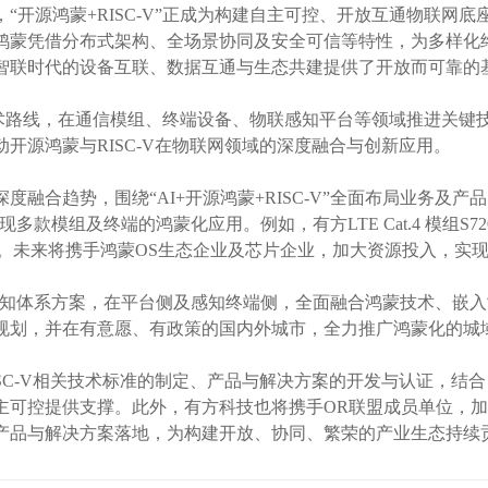
鸿蒙+RISC-V”正成为构建自主可控、开放互通物联网底座
鸿蒙凭借分布式架构、全场景协同及安全可信等特性，为多样化
智联时代的设备互联、数据互通与生态共建提供了开放而可靠的
技术路线，在通信模组、终端设备、物联感知平台等领域推进关键
开源鸿蒙与RISC-V在物联网领域的深度融合与创新应用。
融合趋势，围绕“AI+开源鸿蒙+RISC-V”全面布局业务及产
模组及终端的鸿蒙化应用。例如，有方LTE Cat.4 模组S7
上市应用。未来将携手鸿蒙OS生态企业及芯片企业，加大资源投入，
知体系方案，在平台侧及感知终端侧，全面融合鸿蒙技术、嵌入
规划，并在有意愿、有政策的国内外城市，全力推广鸿蒙化的城
C-V相关技术标准的制定、产品与解决方案的开发与认证，结
主可控提供支撑。此外，有方科技也将携手OR联盟成员单位，
产品与解决方案落地，为构建开放、协同、繁荣的产业生态持续